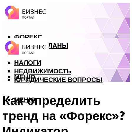
ФОРЕКС
БИЗНЕС ПЛАНЫ
КРЕДИТЫ
НАЛОГИ
НЕДВИЖИМОСТЬ
МЕНЮ
ЮРИДИЧЕСКИЕ ВОПРОСЫ
Как определить
МЕНЮ
тренд на «Форекс»?
Индикатор