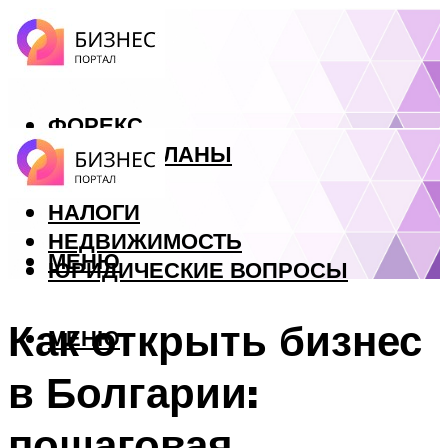
ФОРЕКС
БИЗНЕС ПЛАНЫ
КРЕДИТЫ
НАЛОГИ
НЕДВИЖИМОСТЬ
МЕНЮ
ЮРИДИЧЕСКИЕ ВОПРОСЫ
Как открыть бизнес
МЕНЮ
в Болгарии:
пошаговая