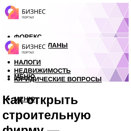
ФОРЕКС
БИЗНЕС ПЛАНЫ
КРЕДИТЫ
НАЛОГИ
НЕДВИЖИМОСТЬ
МЕНЮ
ЮРИДИЧЕСКИЕ ВОПРОСЫ
Как открыть
МЕНЮ
строительную
фирму —