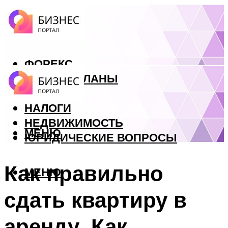
ФОРЕКС
БИЗНЕС ПЛАНЫ
КРЕДИТЫ
НАЛОГИ
НЕДВИЖИМОСТЬ
МЕНЮ
ЮРИДИЧЕСКИЕ ВОПРОСЫ
Как правильно
МЕНЮ
сдать квартиру в
аренду. Как