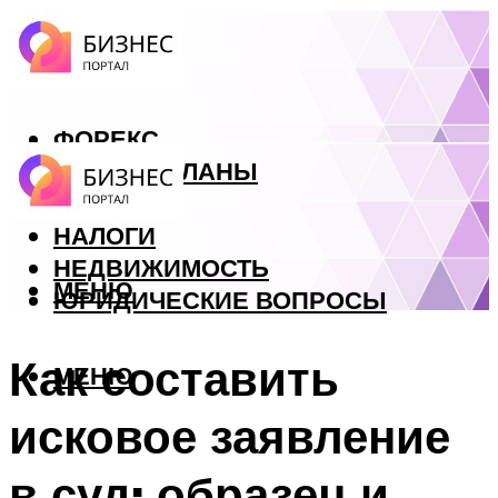
ФОРЕКС
БИЗНЕС ПЛАНЫ
КРЕДИТЫ
НАЛОГИ
НЕДВИЖИМОСТЬ
МЕНЮ
ЮРИДИЧЕСКИЕ ВОПРОСЫ
Как составить
МЕНЮ
исковое заявление
в суд: образец и