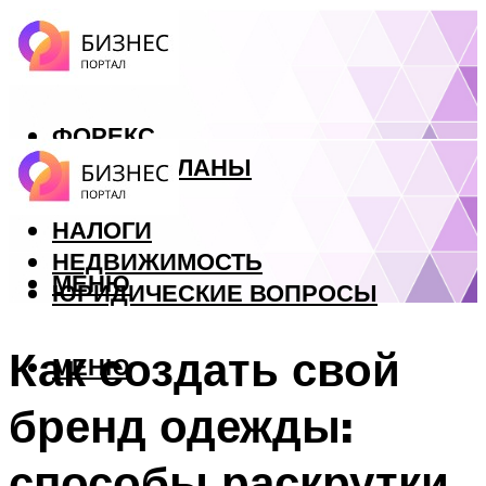
ФОРЕКС
БИЗНЕС ПЛАНЫ
КРЕДИТЫ
НАЛОГИ
НЕДВИЖИМОСТЬ
МЕНЮ
ЮРИДИЧЕСКИЕ ВОПРОСЫ
Как создать свой
МЕНЮ
бренд одежды:
способы раскрутки