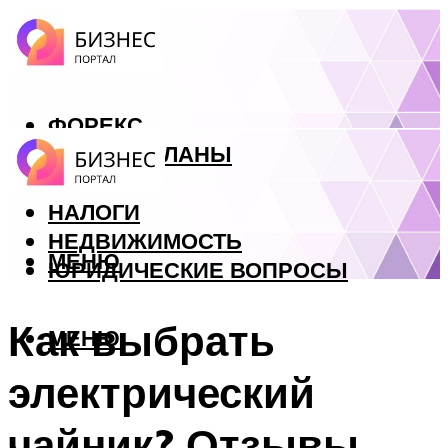
ФОРЕКС
БИЗНЕС ПЛАНЫ
КРЕДИТЫ
НАЛОГИ
НЕДВИЖИМОСТЬ
МЕНЮ
ЮРИДИЧЕСКИЕ ВОПРОСЫ
Как выбрать
МЕНЮ
электрический
чайник? Отзывы