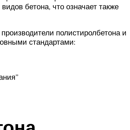
видов бетона, что означает также
 производители полистиролбетона и
новными стандартами:
ания”
тона