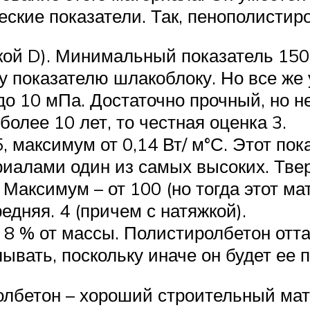
ские показатели. Так, пенополистир
кой D). Минимальный показатель 150
 показателю шлакоблоку. Но все же 
до 10 мПа. Достаточно прочный, но н
более 10 лет, то честная оценка 3.
 максимум от 0,14 Вт/ м°С. Этот пок
иалами один из самых высоких. Твер
 Максимум – от 100 (но тогда этот ма
дняя. 4 (причем с натяжкой).
 8 % от массы. Полистиролбетон отта
ывать, поскольку иначе он будет ее п
олбетон – хороший строительный мат