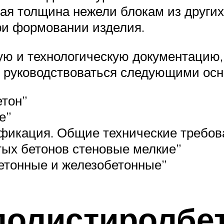
я толщина нежели блокам из других 
ри формовании изделия.
ую и технологическую документацию,
ны руководствоваться следующими ос
тон”
е”
фикация. Общие технические требов
тых бетонов стеновые мелкие”
етонные и железобетонные”
полистиролбе