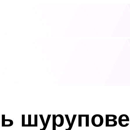
ь шурупове