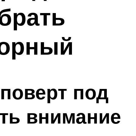
ыбрать
торный
поверт под
ить внимание