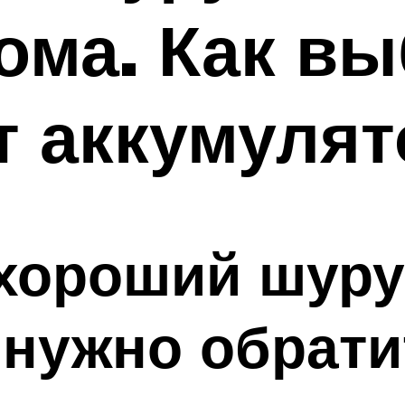
ома. Как в
т аккумуля
хороший шуру
о нужно обрат