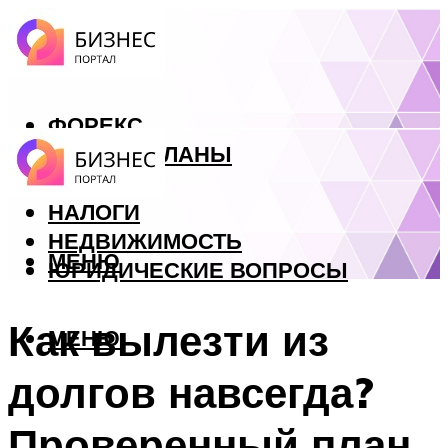
ФОРЕКС
БИЗНЕС ПЛАНЫ
КРЕДИТЫ
НАЛОГИ
НЕДВИЖИМОСТЬ
МЕНЮ
ЮРИДИЧЕСКИЕ ВОПРОСЫ
Как вылезти из
МЕНЮ
долгов навсегда?
Проверенный план