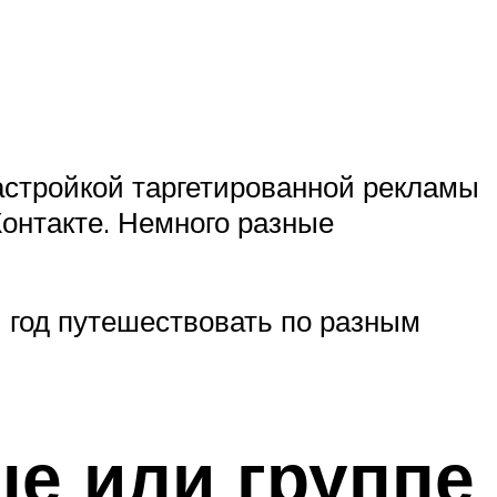
астройкой таргетированной рекламы
Контакте. Немного разные
й год путешествовать по разным
це или группе