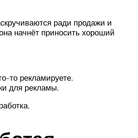
раскручиваются ради продажи и
к она начнёт приносить хороший
то-то рекламируете.
ки для рекламы.
работка.