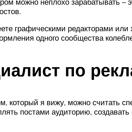
ором можно неплохо зарабатывать – э
остов.
ете графическими редакторами или х
ормления одного сообщества колеблет
циалист по рек
м, который я вижу, можно считать с
лять постами аудиторию, создавать 