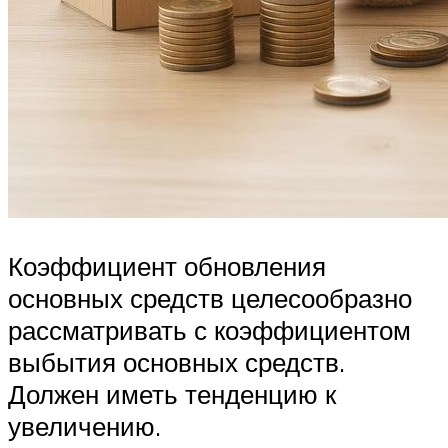
Коэффициент обновления
основных средств целесообразно
рассматривать с коэффициентом
выбытия основных средств.
Должен иметь тенденцию к
увеличению.