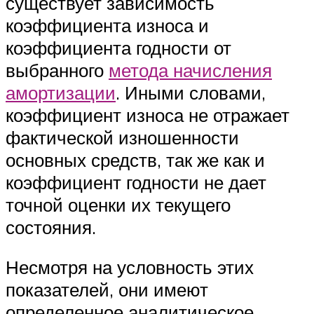
существует зависимость
коэффициента износа и
коэффициента годности от
выбранного
метода начисления
амортизации
. Иными словами,
коэффициент износа не отражает
фактической изношенности
основных средств, так же как и
коэффициент годности не дает
точной оценки их текущего
состояния.
Несмотря на условность этих
показателей, они имеют
определенное аналитическое