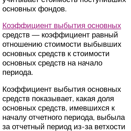
основных фондов.
Коэффициент выбытия основных
средств — коэффициент равный
отношению стоимости выбывших
основных средств к стоимости
основных средств на начало
периода.
Коэффициент выбытия основных
средств показывает, какая доля
основных средств, имевшихся к
началу отчетного периода, выбыла
за отчетный период из-за ветхости