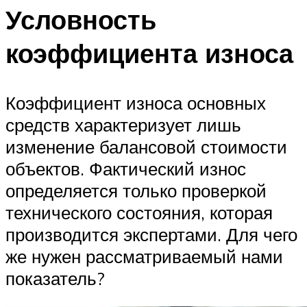
Условность
коэффициента износа
Коэффициент износа основных
средств характеризует лишь
изменение балансовой стоимости
объектов. Фактический износ
определяется только проверкой
технического состояния, которая
производится экспертами. Для чего
же нужен рассматриваемый нами
показатель?