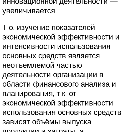
инновационной деятельности —
увеличивается.
Т.о. изучение показателей
экономической эффективности и
интенсивности использования
основных средств является
неотъемлемой частью
деятельности организации в
области финансового анализа и
планирования, т.к. от
экономической эффективности
использования основных средств
зависят объёмы выпуска
продукции и затраты, а