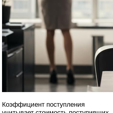
Коэффициент поступления
учитывает стоимость поступивших