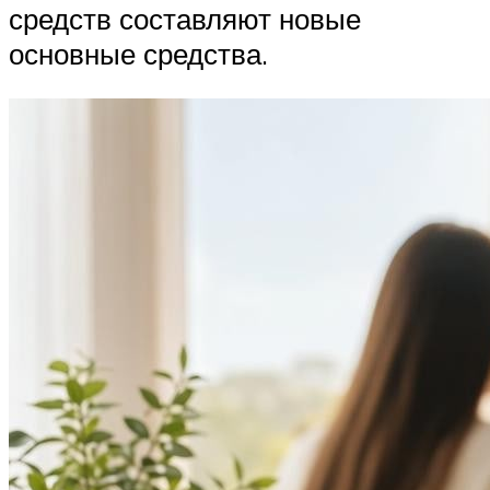
средств составляют новые
основные средства.