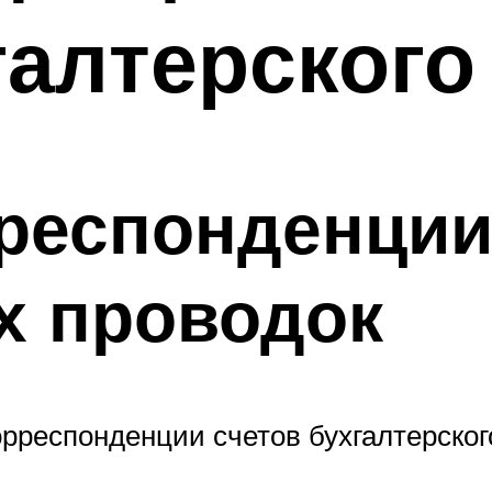
галтерского
респонденции 
х проводок
рреспонденции счетов бухгалтерског