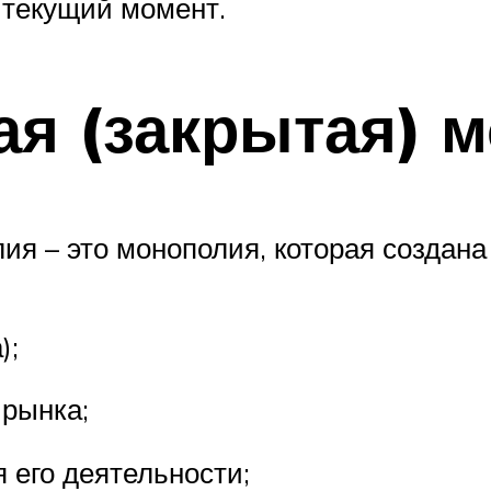
а текущий момент.
ая (закрытая) 
лия – это монополия, которая создан
);
 рынка;
 его деятельности;