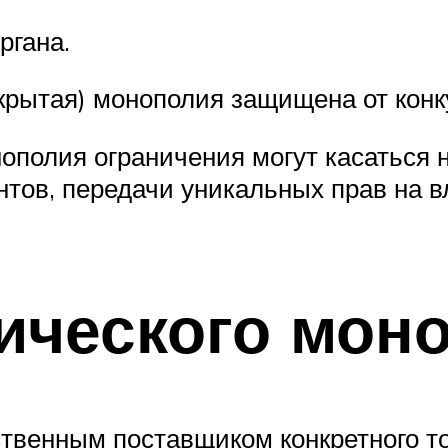
ргана.
акрытая) монополия защищена от конк
нополия ограничения могут касаться 
ентов, передачи уникальных прав на 
ического мон
твенным поставщиком конкретного то