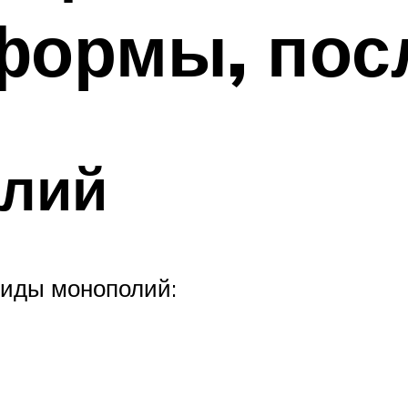
формы, пос
лий
виды монополий: