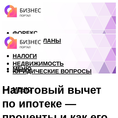
ФОРЕКС
БИЗНЕС ПЛАНЫ
КРЕДИТЫ
НАЛОГИ
НЕДВИЖИМОСТЬ
МЕНЮ
ЮРИДИЧЕСКИЕ ВОПРОСЫ
Налоговый вычет
МЕНЮ
по ипотеке —
проценты и как его