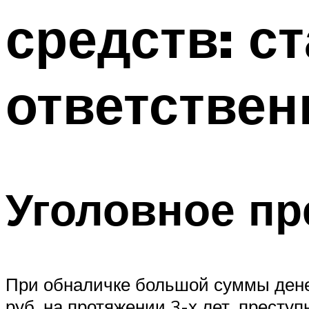
средств: с
ответствен
Уголовное п
При обналичке большой суммы денег
руб. на протяжении 3-х лет, престу