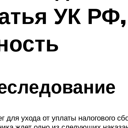
татья УК РФ,
ность
реследование
 для ухода от уплаты налогового сб
пника ждет одно из следующих наказа