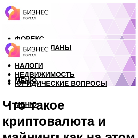
ФОРЕКС
БИЗНЕС ПЛАНЫ
КРЕДИТЫ
НАЛОГИ
НЕДВИЖИМОСТЬ
МЕНЮ
ЮРИДИЧЕСКИЕ ВОПРОСЫ
Что такое
МЕНЮ
криптовалюта и
майнинг: как на этом