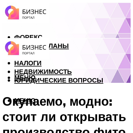
ФОРЕКС
БИЗНЕС ПЛАНЫ
КРЕДИТЫ
НАЛОГИ
НЕДВИЖИМОСТЬ
МЕНЮ
ЮРИДИЧЕСКИЕ ВОПРОСЫ
Окупаемо, модно:
МЕНЮ
стоит ли открывать
производство фито