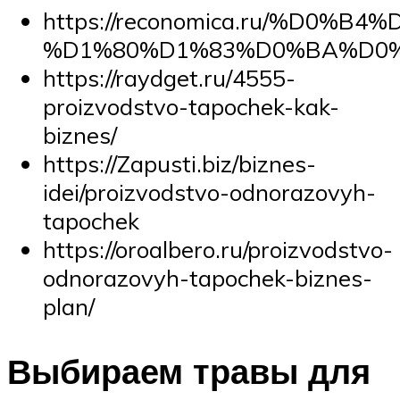
https://reconomica.ru/%
%D1%80%D1%83%D0%BA%D0
https://raydget.ru/4555-
proizvodstvo-tapochek-kak-
biznes/
https://Zapusti.biz/biznes-
idei/proizvodstvo-odnorazovyh-
tapochek
https://oroalbero.ru/proizvodstvo-
odnorazovyh-tapochek-biznes-
plan/
Выбираем травы для