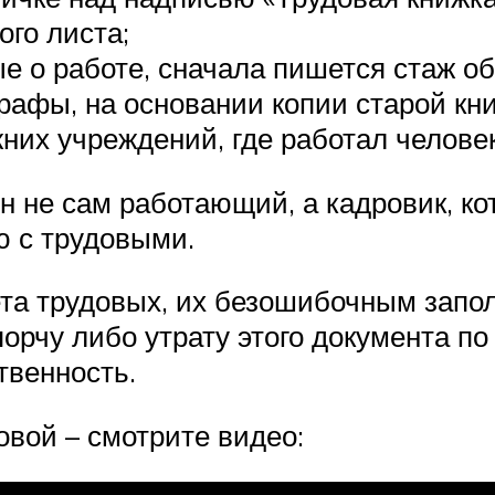
ого листа;
 о работе, сначала пишется стаж общ
рафы, на основании копии старой кни
жних учреждений, где работал челове
н не сам работающий, а кадровик, к
ю с трудовыми.
ета трудовых, их безошибочным запол
порчу либо утрату этого документа п
твенность.
овой – смотрите видео: