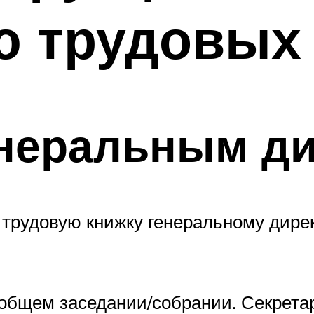
ю трудовых
енеральным д
рудовую книжку генеральному директ
общем заседании/собрании. Секрета