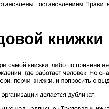
становлены постановлением Правите
довой книжки
ри самой книжки, либо по причине н
ждении, где работает человек. Но сн
ери, порчи книжки, и попросить о вы
 организации делается дубликат:
ничке над надписью «Трудовая книжка