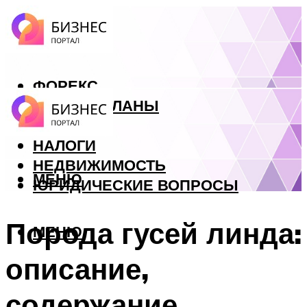
ФОРЕКС
БИЗНЕС ПЛАНЫ
КРЕДИТЫ
НАЛОГИ
НЕДВИЖИМОСТЬ
МЕНЮ
ЮРИДИЧЕСКИЕ ВОПРОСЫ
Порода гусей линда:
МЕНЮ
описание,
содержание,