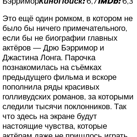
Бэрримор
КиноПоиск:
6,7
IMDb:
6,3
Это ещё один ромком, в котором не
было бы ничего примечательного,
если бы не биографии главных
актёров — Дрю Бэрримор и
Джастина Лонга. Парочка
познакомилась на съёмках
предыдущего фильма и вскоре
пополнила ряды красивых
голливудских романов, за которыми
следили тысячи поклонников. Так
что здесь на экране будут
настоящие чувства, которые
актёрам даже не пришлось играть.