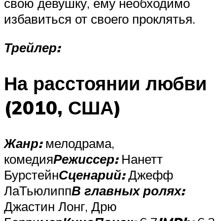
свою девушку, ему необходимо
избавиться от своего проклятья.
Трейлер:
На расстоянии любви
(2010, США)
Жанр:
мелодрама,
комедия
Режиссер:
Нанетт
Бурстейн
Сценарий:
Джефф
ЛаТьюлипп
В главных ролях:
Джастин Лонг, Дрю