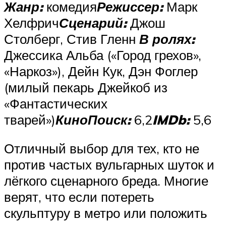
Жанр:
комедия
Режиссер:
Марк
Хелфрич
Сценарий:
Джош
Столберг, Стив Гленн
В ролях:
Джессика Альба («Город грехов»,
«Наркоз»), Дейн Кук, Дэн Фоглер
(милый пекарь Джейкоб из
«Фантастических
тварей»)
КиноПоиск:
6,2
IMDb:
5,6
Отличный выбор для тех, кто не
против частых вульгарных шуток и
лёгкого сценарного бреда. Многие
верят, что если потереть
скульптуру в метро или положить