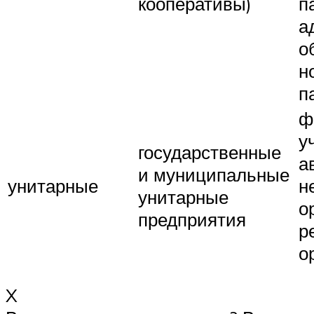
кооперативы)
п
а
о
н
п
ф
у
государственные
а
и муниципальные
унитарные
н
унитарные
о
предприятия
р
о
X