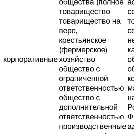
общества (полное
а
товарищество,
с
товарищество на
т
вере,
с
крестьянское
н
(фермерское)
к
корпоративные
хозяйство,
о
общество с
о
ограниченной
к
ответственностью,
м
общество с
н
дополнительной
Р
ответственностью,
Ф
производственные
а