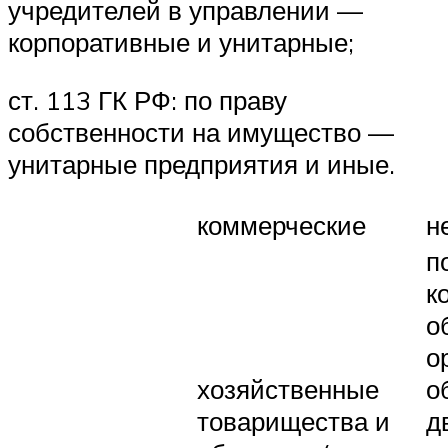
учредителей в управлении —
корпоративные и унитарные;
ст. 113 ГК РФ: по праву
собственности на имущество —
унитарные предприятия и иные.
коммерческие
н
п
к
о
о
хозяйственные
о
товарищества и
д