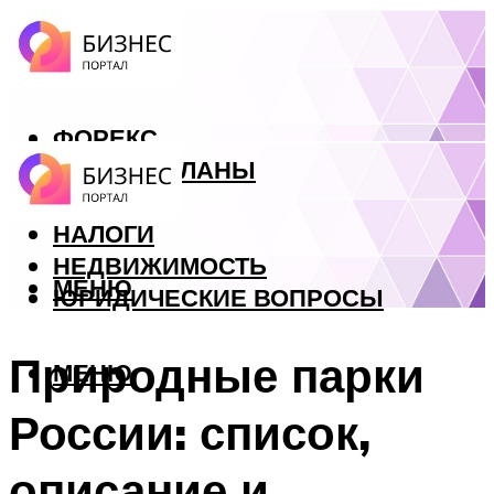
ФОРЕКС
БИЗНЕС ПЛАНЫ
КРЕДИТЫ
НАЛОГИ
НЕДВИЖИМОСТЬ
МЕНЮ
ЮРИДИЧЕСКИЕ ВОПРОСЫ
Природные парки
МЕНЮ
России: список,
описание и