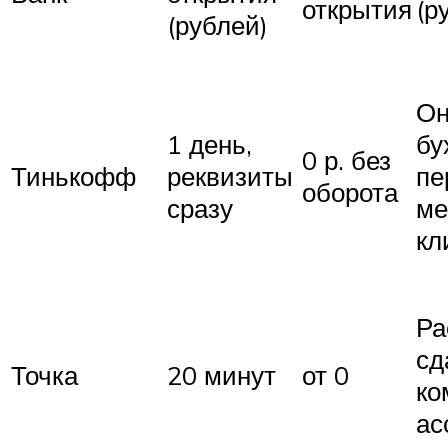
открытия
(р
(рублей)
Он
1 день,
бу
0 р. без
Тинькофф
реквизиты
пе
оборота
сразу
ме
кл
Ра
сд
Точка
20 минут
от 0
ко
ас