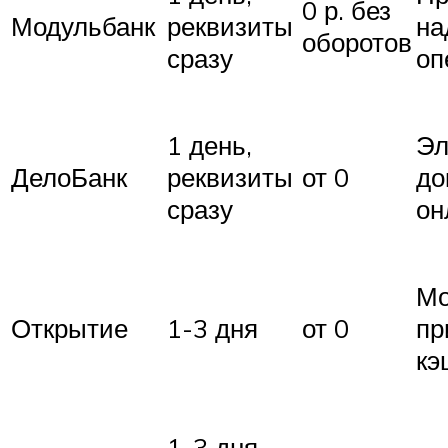
0 р. без
Модульбанк
реквизиты
на
оборотов
сразу
оп
1 день,
Эл
ДелоБанк
реквизиты
от 0
до
сразу
он
Мо
Открытие
1-3 дня
от 0
пр
кэ
1-3 дня,