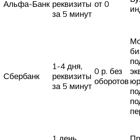
Альфа-Банк
реквизиты
от 0
ин
за 5 минут
Мо
би
по
1-4 дня,
0 р. без
эк
Сбербанк
реквизиты
оборотов
юр
за 5 минут
по
по
пе
1 день,
Пр