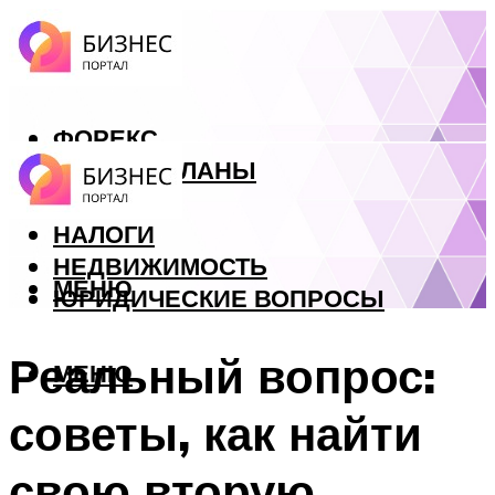
ФОРЕКС
БИЗНЕС ПЛАНЫ
КРЕДИТЫ
НАЛОГИ
НЕДВИЖИМОСТЬ
МЕНЮ
ЮРИДИЧЕСКИЕ ВОПРОСЫ
Реальный вопрос:
МЕНЮ
советы, как найти
свою вторую