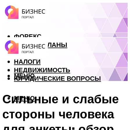
ФОРЕКС
БИЗНЕС ПЛАНЫ
КРЕДИТЫ
НАЛОГИ
НЕДВИЖИМОСТЬ
МЕНЮ
ЮРИДИЧЕСКИЕ ВОПРОСЫ
Сильные и слабые
МЕНЮ
стороны человека
для анкеты: обзор,