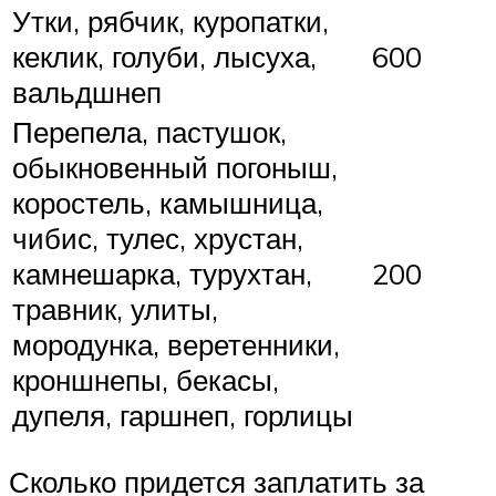
Утки, рябчик, куропатки,
кеклик, голуби, лысуха,
600
вальдшнеп
Перепела, пастушок,
обыкновенный погоныш,
коростель, камышница,
чибис, тулес, хрустан,
камнешарка, турухтан,
200
травник, улиты,
мородунка, веретенники,
кроншнепы, бекасы,
дупеля, гаршнеп, горлицы
Сколько придется заплатить за