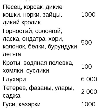
Песец, корсак, дикие
кошки, норки, зайцы,
1000
дикий кролик
Горностай, солонгой,
ласка, ондатра, хори,
500
колонок, белки, бурундуки,
летяга
Кроты, водяная полевка,
100
хомяки, суслики
Глухари
6 000
Тетерев, фазаны, улары,
2 000
саджа
Гуси, казарки
1000