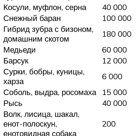
Косули, муфлон, серна
40 000
Снежный баран
100 000
Гибрид зубра с бизоном,
180 000
домашним скотом
Медьеди
60 000
Барсук
12 000
Сурки, бобры, куницы,
6 000
харза
Соболь, выдра, росомаха
15 000
Рысь
40 000
Волк, лисица, шакал,
енот-полоскун,
200
енотовидная собака