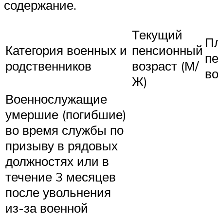
содержание.
Текущий
П
Категория военных и
пенсионный
п
родственников
возраст (М/
во
Ж)
Военнослужащие
умершие (погибшие)
во время службы по
призыву в рядовых
должностях или в
течение 3 месяцев
после увольнения
из-за военной