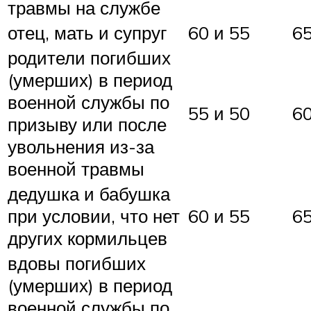
травмы на службе
отец, мать и супруг
60 и 55
65
родители погибших
(умерших) в период
военной службы по
55 и 50
60
призыву или после
увольнения из-за
военной травмы
дедушка и бабушка
при условии, что нет
60 и 55
65
других кормильцев
вдовы погибших
(умерших) в период
военной службы по