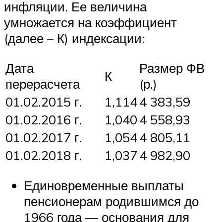
инфляции. Ее величина
умножается на коэффициент
(далее – К) индексации:
Дата
Размер ФВ
К
перерасчета
(р.)
01.02.2015 г.
1,114
4 383,59
01.02.2016 г.
1,040
4 558,93
01.02.2017 г.
1,054
4 805,11
01.02.2018 г.
1,037
4 982,90
Единовременные выплаты
пенсионерам родившимся до
1966 года — основания для