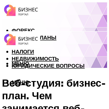
ФОРЕКС
БИЗНЕС ПЛАНЫ
КРЕДИТЫ
НАЛОГИ
НЕДВИЖИМОСТЬ
МЕНЮ
ЮРИДИЧЕСКИЕ ВОПРОСЫ
Веб-студия: бизнес-
МЕНЮ
план. Чем
занимается веб-