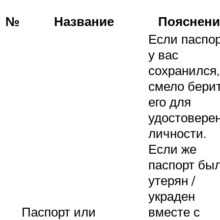
№
Название
Пояснени
Если паспо
у вас
сохранился,
смело бери
его для
удостовере
личности.
Если же
паспорт бы
утерян /
украден
Паспорт или
вместе с