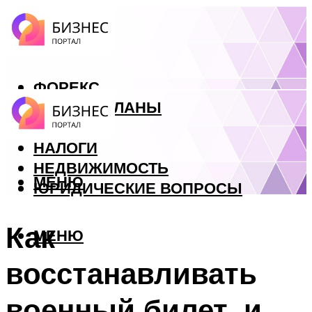
ФОРЕКС
БИЗНЕС ПЛАНЫ
КРЕДИТЫ
НАЛОГИ
НЕДВИЖИМОСТЬ
МЕНЮ
ЮРИДИЧЕСКИЕ ВОПРОСЫ
Как
МЕНЮ
восстанавливать
военный билет, и