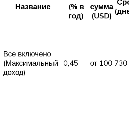
Ср
Название
(% в
сумма
(дн
год)
(USD)
Все включено
(Максимальный
0,45
от 100
730
доход)