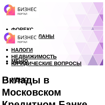
ФОРЕКС
БИЗНЕС ПЛАНЫ
КРЕДИТЫ
НАЛОГИ
НЕДВИЖИМОСТЬ
МЕНЮ
ЮРИДИЧЕСКИЕ ВОПРОСЫ
Вклады в
МЕНЮ
Московском
Кредитном Банке