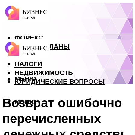
ФОРЕКС
БИЗНЕС ПЛАНЫ
КРЕДИТЫ
НАЛОГИ
НЕДВИЖИМОСТЬ
МЕНЮ
ЮРИДИЧЕСКИЕ ВОПРОСЫ
Возврат ошибочно
МЕНЮ
перечисленных
денежных средств: