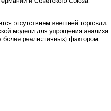
ермании и Советского Союза.
уется отсутствием внешней торговли.
ской модели для упрощения анализа
я более реалистичных) фактором.