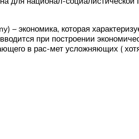
на для национал-социалистической Г
my) – экономика, которая характериз
 вводится при построении экономиче
ющего в рас-мет усложняющих ( хот