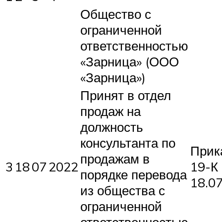
Общество с
ограниченной
ответственностью
«Зарница» (ООО
«Зарница»)
Принят в отдел
продаж на
должность
консультанта по
Прик
продажам в
3
18
07
2022
19-К 
порядке перевода
18.0
из общества с
ограниченной
ответственностью