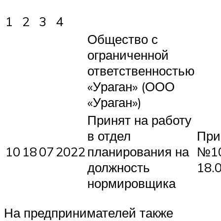
1
2
3
4
Общество с
ограниченной
ответственностью
«Ураган» (ООО
«Ураган»)
Принят на работу
в отдел
При
10
18
07
2022
планирования на
№10
должность
18.
нормировщика
На предпринимателей также