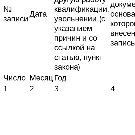
докуме
№
квалификации,
Дата
основ
записи
увольнении (с
которо
указанием
внесе
причин и со
запись
ссылкой на
статью, пункт
закона)
Число
Месяц
Год
1
2
3
4