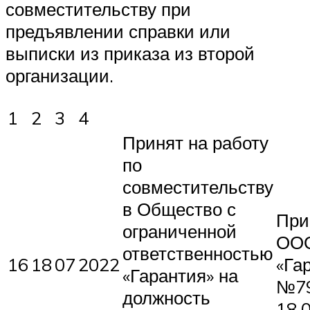
совместительству при
предъявлении справки или
выписки из приказа из второй
организации.
1
2
3
4
Принят на работу
по
совместительству
в Общество с
При
ограниченной
ОО
ответственностью
16
18
07
2022
«Га
«Гарантия» на
№79
должность
18.