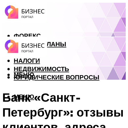
ФОРЕКС
БИЗНЕС ПЛАНЫ
КРЕДИТЫ
НАЛОГИ
НЕДВИЖИМОСТЬ
МЕНЮ
ЮРИДИЧЕСКИЕ ВОПРОСЫ
Банк «Санкт-
МЕНЮ
Петербург»: отзывы
клиентов, адреса