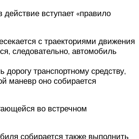
в действие вступает «правило
ресекается с траекториями движения
тся, следовательно, автомобиль
 дорогу транспортному средству,
кой маневр оно собирается
игающейся во встречном
обиля собирается также выполнить