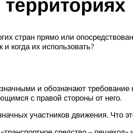
 территориях
гих стран прямо или опосредствова
к и когда их использовать?
значными и обозначают требование к
щимся с правой стороны от него.
значных участников движения. Что эт
«транспортное средство – пешеход» 