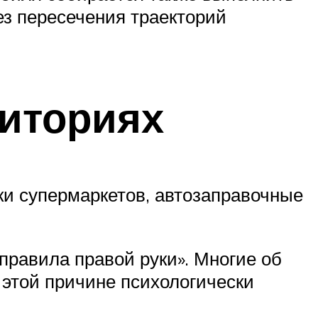
ез пересечения траекторий
риториях
и супермаркетов, автозаправочные
равила правой руки». Многие об
 этой причине психологически