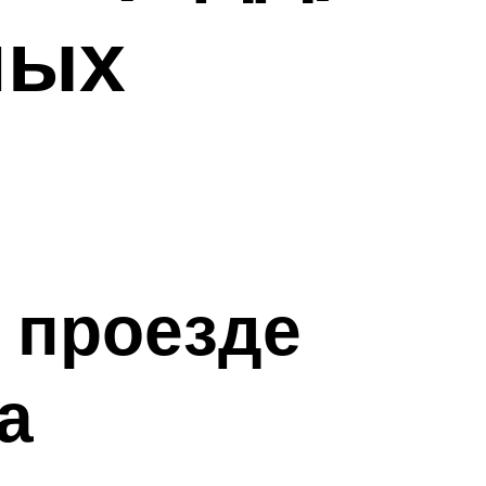
ных
 проезде
а