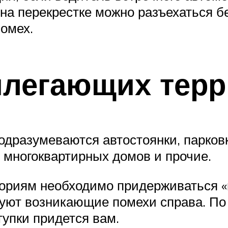
 на перекрестке можно разъехаться б
помех.
илегающих тер
дразумеваются автостоянки, парковк
ы многоквартирных домов и прочие.
ориям необходимо придерживаться «п
руют возникающие помехи справа. По
ступки придется вам.