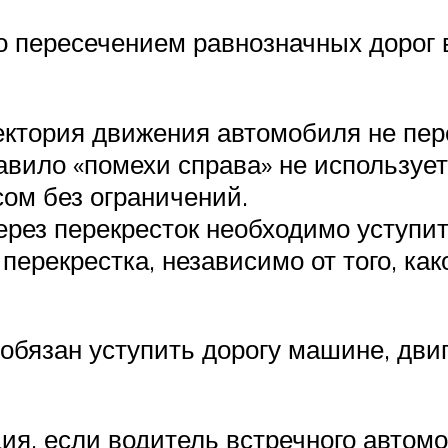
го пересечением равнозначных дорог 
аектория движения автомобиля не пе
авило «помехи справа» не используе
ом без ограничений.
ез перекресток необходимо уступить
ерекрестка, независимо от того, ка
 обязан уступить дорогу машине, дв
я, если водитель встречного автом