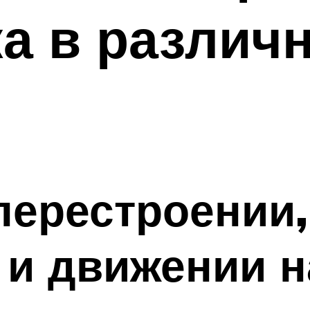
ка в различ
перестроении,
 и движении н