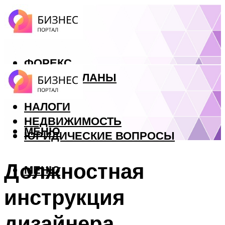
ФОРЕКС
БИЗНЕС ПЛАНЫ
КРЕДИТЫ
НАЛОГИ
НЕДВИЖИМОСТЬ
МЕНЮ
ЮРИДИЧЕСКИЕ ВОПРОСЫ
Должностная
МЕНЮ
инструкция
дизайнера.