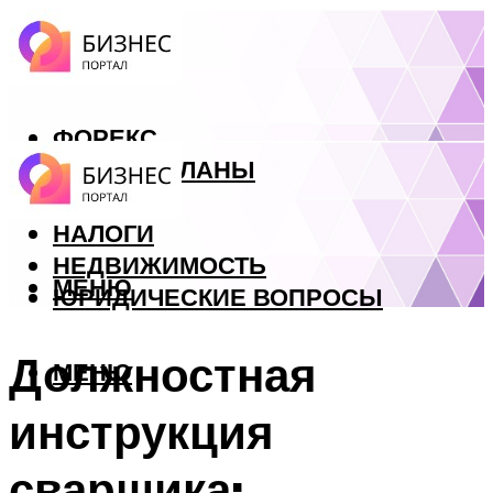
ФОРЕКС
БИЗНЕС ПЛАНЫ
КРЕДИТЫ
НАЛОГИ
НЕДВИЖИМОСТЬ
МЕНЮ
ЮРИДИЧЕСКИЕ ВОПРОСЫ
Должностная
МЕНЮ
инструкция
сварщика: