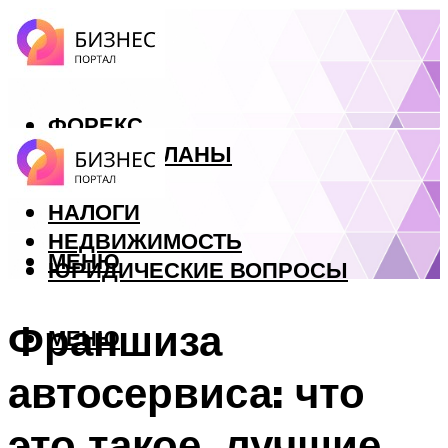
ФОРЕКС
БИЗНЕС ПЛАНЫ
КРЕДИТЫ
НАЛОГИ
НЕДВИЖИМОСТЬ
МЕНЮ
ЮРИДИЧЕСКИЕ ВОПРОСЫ
Франшиза
МЕНЮ
автосервиса: что
это такое, лучшие