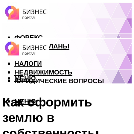
ФОРЕКС
БИЗНЕС ПЛАНЫ
КРЕДИТЫ
НАЛОГИ
НЕДВИЖИМОСТЬ
МЕНЮ
ЮРИДИЧЕСКИЕ ВОПРОСЫ
Как оформить
МЕНЮ
землю в
собственность: