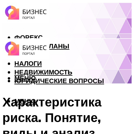
ФОРЕКС
БИЗНЕС ПЛАНЫ
КРЕДИТЫ
НАЛОГИ
НЕДВИЖИМОСТЬ
МЕНЮ
ЮРИДИЧЕСКИЕ ВОПРОСЫ
Характеристика
МЕНЮ
риска. Понятие,
виды и анализ