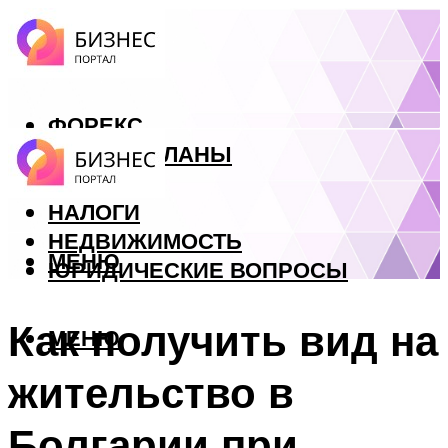
ФОРЕКС
БИЗНЕС ПЛАНЫ
КРЕДИТЫ
НАЛОГИ
НЕДВИЖИМОСТЬ
МЕНЮ
ЮРИДИЧЕСКИЕ ВОПРОСЫ
Как получить вид на
МЕНЮ
жительство в
Болгарии при