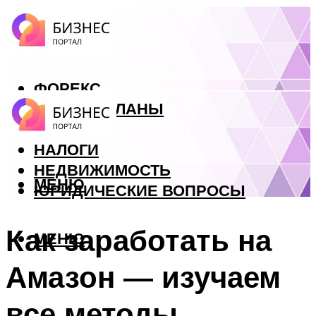
ФОРЕКС
БИЗНЕС ПЛАНЫ
КРЕДИТЫ
НАЛОГИ
НЕДВИЖИМОСТЬ
МЕНЮ
ЮРИДИЧЕСКИЕ ВОПРОСЫ
Как заработать на
МЕНЮ
Амазон — изучаем
все методы