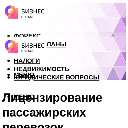
ФОРЕКС
БИЗНЕС ПЛАНЫ
КРЕДИТЫ
НАЛОГИ
НЕДВИЖИМОСТЬ
МЕНЮ
ЮРИДИЧЕСКИЕ ВОПРОСЫ
Лицензирование
МЕНЮ
пассажирских
перевозок —