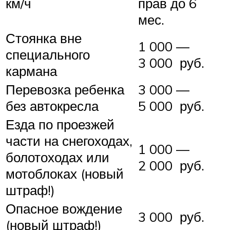
км/ч
прав до 6
мес.
Стоянка вне
1 000 —
специального
3 000 руб.
кармана
Перевозка ребенка
3 000 —
без автокресла
5 000 руб.
Езда по проезжей
части на снегоходах,
1 000 —
болотоходах или
2 000 руб.
мотоблоках (новый
штраф!)
Опасное вождение
3 000 руб.
(новый штраф!)