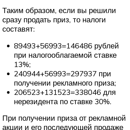
Таким образом, если вы решили
сразу продать приз, то налоги
составят:
89493+56993=146486 рублей
при налогооблагаемой ставке
13%;
240944+56993=297937 при
получении рекламного приза;
206523+131523=338046 для
нерезидента по ставке 30%.
При получении приза от рекламной
акции и его последующей продаже