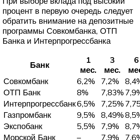
При выборе вклада под высокий
процент в первую очередь следует
обратить внимание на депозитные
программы Совкомбанка, ОТП
Банка и Интерпрогрессбанка
1
3
6
Банк
мес.
мес.
ме
Совкомбанк
6,2%
7,2%
8,4
ОТП Банк
8%
7,83%
7,9
Интерпрогрессбанк
6,5%
7,25%
7,7
Газпромбанк
9,5%
8,49%
8,5
Экспобанк
5,5%
7,9%
8,7
Морской Банк
–
7,9%
7,6