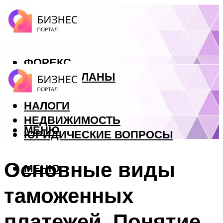
ФОРЕКС
БИЗНЕС ПЛАНЫ
КРЕДИТЫ
НАЛОГИ
НЕДВИЖИМОСТЬ
МЕНЮ
ЮРИДИЧЕСКИЕ ВОПРОСЫ
Основные виды
МЕНЮ
таможенных
платежей. Понятие