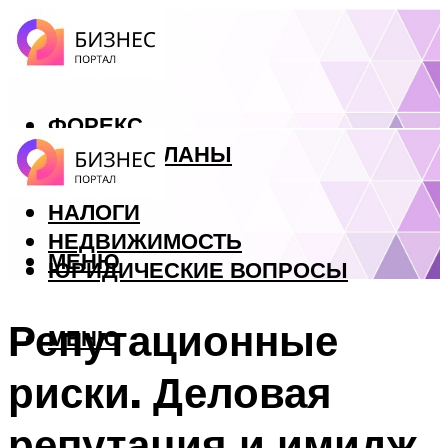
ФОРЕКС
БИЗНЕС ПЛАНЫ
КРЕДИТЫ
НАЛОГИ
НЕДВИЖИМОСТЬ
МЕНЮ
ЮРИДИЧЕСКИЕ ВОПРОСЫ
Репутационные
МЕНЮ
риски. Деловая
репутация и имидж