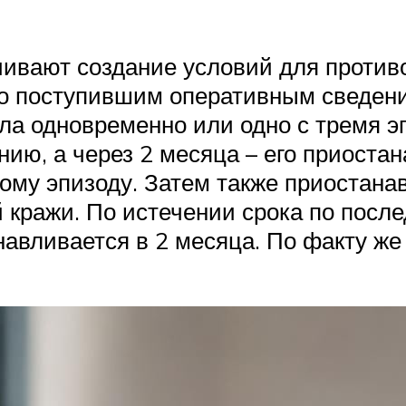
чивают создание условий для против
по поступившим оперативным сведени
ела одновременно или одно с тремя э
ию, а через 2 месяца – его приостан
ому эпизоду. Затем также приостанав
й кражи. По истечении срока по посл
навливается в 2 месяца. По факту ж