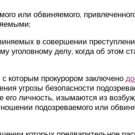
мого или обвиняемого, привлеченного
няемыми;
виняемых в совершении преступления
у уголовному делу, когда об этом ст
, с которым прокурором заключено
до
вения угрозы безопасности подозрев
 его личность, изымаются из возбужд
тношении подозреваемого или обвин
ошении которых предварительное рас