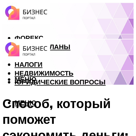
ФОРЕКС
БИЗНЕС ПЛАНЫ
КРЕДИТЫ
НАЛОГИ
НЕДВИЖИМОСТЬ
МЕНЮ
ЮРИДИЧЕСКИЕ ВОПРОСЫ
Способ, который
МЕНЮ
поможет
сэкономить деньги: